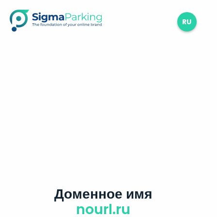
RU
Доменное имя
nourl.ru